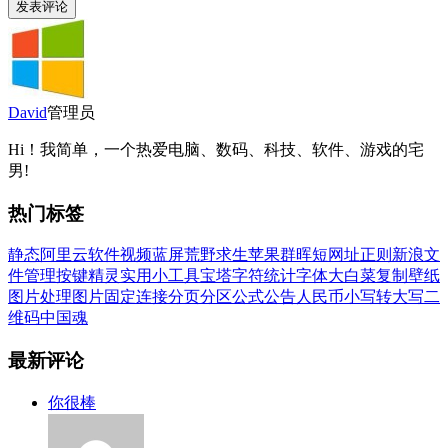
David
管理员
Hi！我简单，一个热爱电脑、数码、科技、软件、游戏的宅
男!
热门标签
静态
阿里云
软件
视频
蓝屏
荒野求生
苹果
群晖
短网址
正则
新浪
文
件管理
按键精灵
实用小工具
宝塔
字符统计
字体
大白菜
复制
壁纸
图片处理
图片
固定连接
分页
分区
公式
公告
人民币小写转大写
二
维码
中国魂
最新评论
你很棒