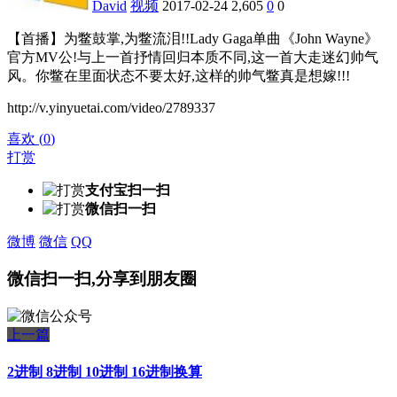
David
视频
2017-02-24
2,605
0
0
【首播】为鳖鼓掌,为鳖流泪!!Lady Gaga单曲《John Wayne》
官方MV公!与上一首抒情回归本质不同,这一首大走迷幻帅气
风。你鳖在里面状态不要太好,这样的帅气鳖真是想嫁!!!
http://v.yinyuetai.com/video/2789337
喜欢
(
0
)
打赏
支付宝扫一扫
微信扫一扫
微博
微信
QQ
微信扫一扫,分享到朋友圈
上一篇
2进制 8进制 10进制 16进制换算