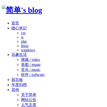
首页
随心笔记
css
js
php
linux
windows
乐趣生活
视频 / video
美图 / image
音乐 / music
软件 / software
留言板
年度归档
其他
关于简单
网站公告
人气文章