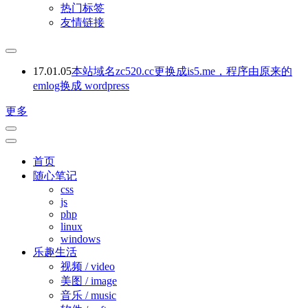
热门标签
友情链接
17.01.05
本站域名zc520.cc更换成is5.me，程序由原来的
emlog换成 wordpress
更多
首页
随心笔记
css
js
php
linux
windows
乐趣生活
视频 / video
美图 / image
音乐 / music