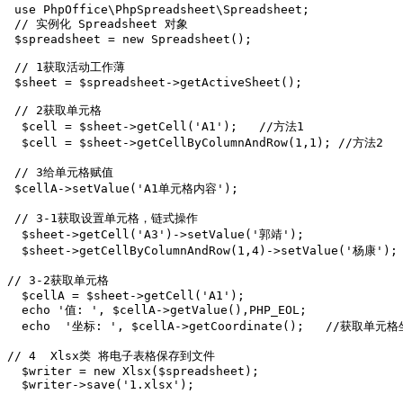
 use PhpOffice\PhpSpreadsheet\Spreadsheet;

 // 实例化 Spreadsheet 对象

 $spreadsheet = new Spreadsheet();

 // 1获取活动工作薄

 $sheet = $spreadsheet->getActiveSheet();

 // 2获取单元格

  $cell = $sheet->getCell('A1');   //方法1

  $cell = $sheet->getCellByColumnAndRow(1,1); //方法2

 // 3给单元格赋值

 $cellA->setValue('A1单元格内容');

 // 3-1获取设置单元格，链式操作

  $sheet->getCell('A3')->setValue('郭靖');

  $sheet->getCellByColumnAndRow(1,4)->setValue('杨康');

// 3-2获取单元格

  $cellA = $sheet->getCell('A1');

  echo '值: ', $cellA->getValue(),PHP_EOL;

  echo  '坐标: ', $cellA->getCoordinate();   //获取单元格
// 4  Xlsx类 将电子表格保存到文件

  $writer = new Xlsx($spreadsheet);

  $writer->save('1.xlsx');
