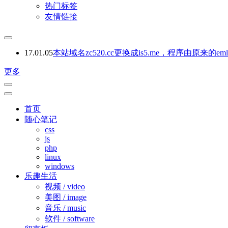
热门标签
友情链接
17.01.05
本站域名zc520.cc更换成is5.me，程序由原来的emlog
更多
首页
随心笔记
css
js
php
linux
windows
乐趣生活
视频 / video
美图 / image
音乐 / music
软件 / software