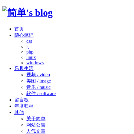
首页
随心笔记
css
js
php
linux
windows
乐趣生活
视频 / video
美图 / image
音乐 / music
软件 / software
留言板
年度归档
其他
关于简单
网站公告
人气文章