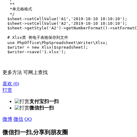
   **

   *单元格格式

   */

  $sheet->setCellValue('A1','2019-10-10 10:10:10');

  $sheet->setCellValue('A2','2019-10-10 10:10:10');

  $sheet->getStyle('A2')->getNumberFormat()->setFormatC
  # Xlsx类 将电子表格保存到文件

  use PhpOffice\PhpSpreadsheet\Writer\Xlsx;

  $writer = new Xlsx($spreadsheet);

  $writer->save('1.xlsx');
更多方法 可网上查找
喜欢
(
0
)
打赏
支付宝扫一扫
微信扫一扫
微博
微信
QQ
微信扫一扫,分享到朋友圈