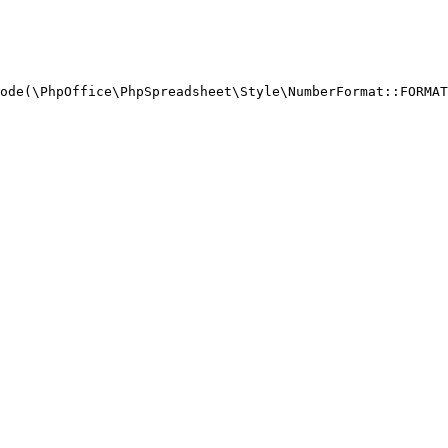
ode(\PhpOffice\PhpSpreadsheet\Style\NumberFormat::FORMAT