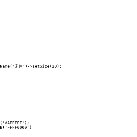
tName('宋体')->setSize(20);

('#AEEEEE');

B('FFFF0000');
