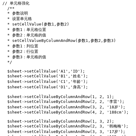
// 单元格强化

  /**

  * 参数说明

  * 设置单元格

  * setCellValue(参数1,参数2)

  * 参数1：单元格位置

  * 参数2：单元格的值

  * setCellValueByColumnAndRow(参数1,参数2,参数3)

  * 参数1：列位置

  * 参数2：行位置

  * 参数3：单元格的值

  */

  $sheet->setCellValue('A1','ID');

  $sheet->setCellValue('B1','姓名');

  $sheet->setCellValue('C1','年龄');

  $sheet->setCellValue('D1','身高');

  $sheet->setCellValueByColumnAndRow(1, 2, 1);

  $sheet->setCellValueByColumnAndRow(2, 2, '李雷');

  $sheet->setCellValueByColumnAndRow(3, 2, '18岁');

  $sheet->setCellValueByColumnAndRow(4, 2, '188cm');

  $sheet->setCellValueByColumnAndRow(1, 3, 2);

  $sheet->setCellValueByColumnAndRow(2, 3, '韩梅梅');

  $sheet->setCellValueByColumnAndRow(3, 3, '17岁');
