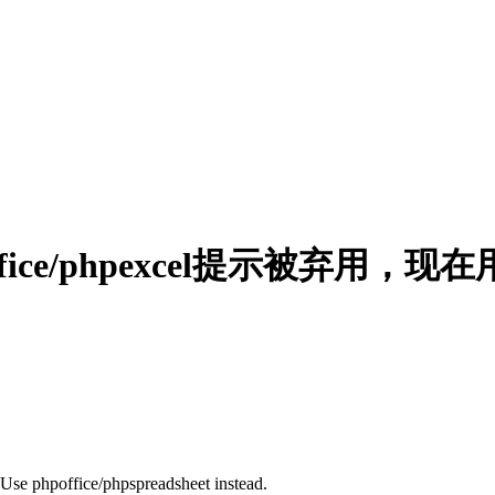
ffice/phpexcel提示被弃用，现在用ph
 Use phpoffice/phpspreadsheet instead.