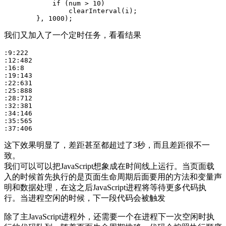
            if (num > 10)

                clearInterval(i);

        }, 1000);
我们又加入了一个定时任务，看看结果
:9:222

:12:482

:16:8

:19:143

:22:631

:25:888

:28:712

:32:381

:34:146

:35:565

:37:406
这下效果明显了，差距甚至都超过了3秒，而且差距很不一
致。
我们可以可以把JavaScript想象成在时间线上运行。当页面载
入的时候首先执行的是页面生命周期后面要用的方法和变量声
明和数据处理，在这之后JavaScript进程将等待更多代码执
行。当进程空闲的时候，下一段代码会被触发
除了主JavaScript进程外，还需要一个在进程下一次空闲时执