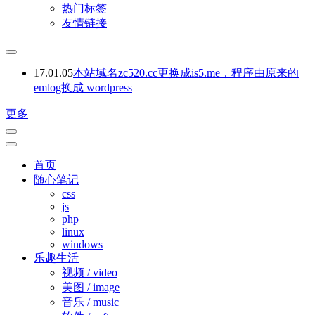
热门标签
友情链接
17.01.05
本站域名zc520.cc更换成is5.me，程序由原来的
emlog换成 wordpress
更多
首页
随心笔记
css
js
php
linux
windows
乐趣生活
视频 / video
美图 / image
音乐 / music