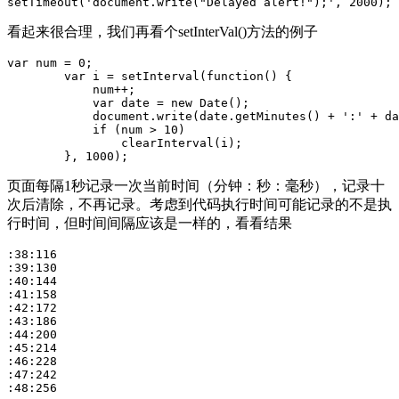
setTimeout('document.write("Delayed alert!");', 2000);
看起来很合理，我们再看个setInterVal()方法的例子
var num = 0;

        var i = setInterval(function() {

            num++;

            var date = new Date();

            document.write(date.getMinutes() + ':' + da
            if (num > 10)

                clearInterval(i);

        }, 1000);
页面每隔1秒记录一次当前时间（分钟：秒：毫秒），记录十
次后清除，不再记录。考虑到代码执行时间可能记录的不是执
行时间，但时间间隔应该是一样的，看看结果
:38:116

:39:130

:40:144

:41:158

:42:172

:43:186

:44:200

:45:214

:46:228

:47:242

:48:256