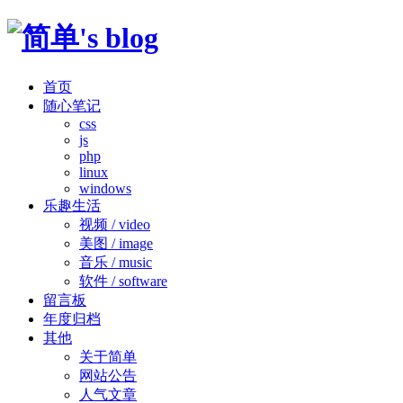
首页
随心笔记
css
js
php
linux
windows
乐趣生活
视频 / video
美图 / image
音乐 / music
软件 / software
留言板
年度归档
其他
关于简单
网站公告
人气文章