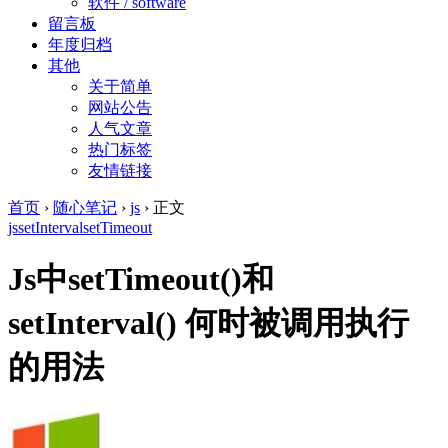
软件 / software
留言板
年度归档
其他
关于简单
网站公告
人气文章
热门标签
友情链接
首页
›
随心笔记
›
js
›
正文
js
setInterval
setTimeout
Js中setTimeout()和
setInterval() 何时被调用执行
的用法