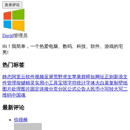
David
管理员
Hi！我简单，一个热爱电脑、数码、科技、软件、游戏的宅
男!
热门标签
静态
阿里云
软件
视频
蓝屏
荒野求生
苹果
群晖
短网址
正则
新浪
文
件管理
按键精灵
实用小工具
宝塔
字符统计
字体
大白菜
复制
壁纸
图片处理
图片
固定连接
分页
分区
公式
公告
人民币小写转大写
二
维码
中国魂
最新评论
你很棒