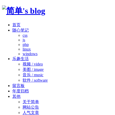
首页
随心笔记
css
js
php
linux
windows
乐趣生活
视频 / video
美图 / image
音乐 / music
软件 / software
留言板
年度归档
其他
关于简单
网站公告
人气文章