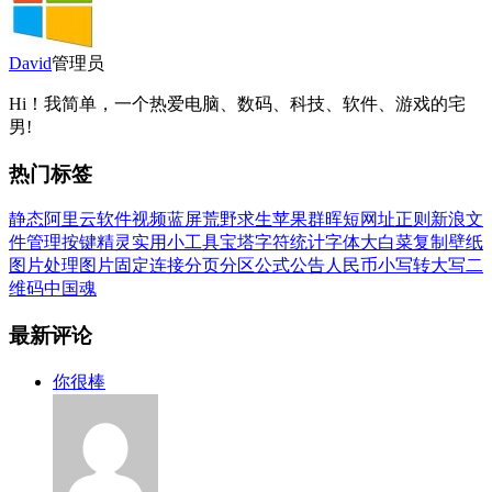
David
管理员
Hi！我简单，一个热爱电脑、数码、科技、软件、游戏的宅
男!
热门标签
静态
阿里云
软件
视频
蓝屏
荒野求生
苹果
群晖
短网址
正则
新浪
文
件管理
按键精灵
实用小工具
宝塔
字符统计
字体
大白菜
复制
壁纸
图片处理
图片
固定连接
分页
分区
公式
公告
人民币小写转大写
二
维码
中国魂
最新评论
你很棒