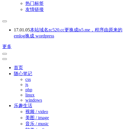
热门标签
友情链接
17.01.05
本站域名zc520.cc更换成is5.me，程序由原来的
emlog换成 wordpress
更多
首页
随心笔记
css
js
php
linux
windows
乐趣生活
视频 / video
美图 / image
音乐 / music