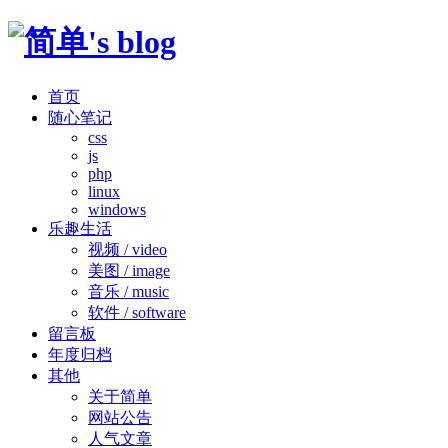
首页
随心笔记
css
js
php
linux
windows
乐趣生活
视频 / video
美图 / image
音乐 / music
软件 / software
留言板
年度归档
其他
关于简单
网站公告
人气文章