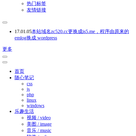
热门标签
友情链接
17.01.05
本站域名zc520.cc更换成is5.me，程序由原来的
emlog换成 wordpress
更多
首页
随心笔记
css
js
php
linux
windows
乐趣生活
视频 / video
美图 / image
音乐 / music