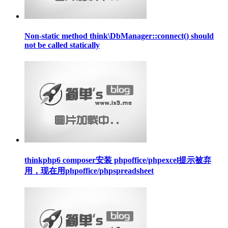
Non-static method think\DbManager::connect() should
not be called statically
thinkphp6 composer安装 phpoffice/phpexcel提示被弃
用，现在用phpoffice/phpspreadsheet