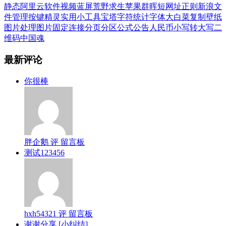
静态
阿里云
软件
视频
蓝屏
荒野求生
苹果
群晖
短网址
正则
新浪
文
件管理
按键精灵
实用小工具
宝塔
字符统计
字体
大白菜
复制
壁纸
图片处理
图片
固定连接
分页
分区
公式
公告
人民币小写转大写
二
维码
中国魂
最新评论
你很棒
胖企鹅 评 留言板
测试123456
hxh54321 评 留言板
谢谢分享 [小纠结]