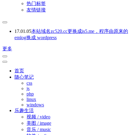
热门标签
友情链接
17.01.05
本站域名zc520.cc更换成is5.me，程序由原来的
emlog换成 wordpress
更多
首页
随心笔记
css
js
php
linux
windows
乐趣生活
视频 / video
美图 / image
音乐 / music