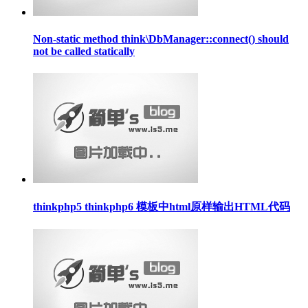
Non-static method think\DbManager::connect() should
not be called statically
thinkphp5 thinkphp6 模板中html原样输出HTML代码