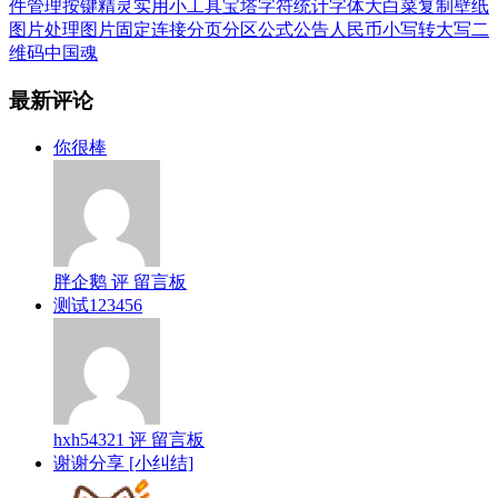
件管理
按键精灵
实用小工具
宝塔
字符统计
字体
大白菜
复制
壁纸
图片处理
图片
固定连接
分页
分区
公式
公告
人民币小写转大写
二
维码
中国魂
最新评论
你很棒
胖企鹅 评 留言板
测试123456
hxh54321 评 留言板
谢谢分享 [小纠结]