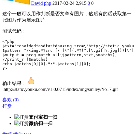
David
php
2017-02-24
2,915
0
0
这个一般可以用作判断是否文章有图片，然后有的话获取第一
张图片作为展示图片
测试代码：
<?php

$txt="fdsafdadfasdfasfdsa<img src=\"http://static.youku
$pattern="/<img.*?src=[\'|\"](.*?(?:[\.gif|\.jpg]))[\'|
$output = preg_match_all($pattern,$txt,$matchs);

//print_r ($matchs);

echo $matchs[0][0].":".$matchs[1][0];

?>
输出结果：
:http://static.youku.com/v1.0.0715/index/img/smiley/Yo17.gif
喜欢
(
0
)
打赏
支付宝扫一扫
微信扫一扫