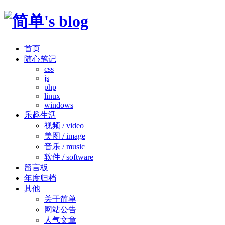
首页
随心笔记
css
js
php
linux
windows
乐趣生活
视频 / video
美图 / image
音乐 / music
软件 / software
留言板
年度归档
其他
关于简单
网站公告
人气文章